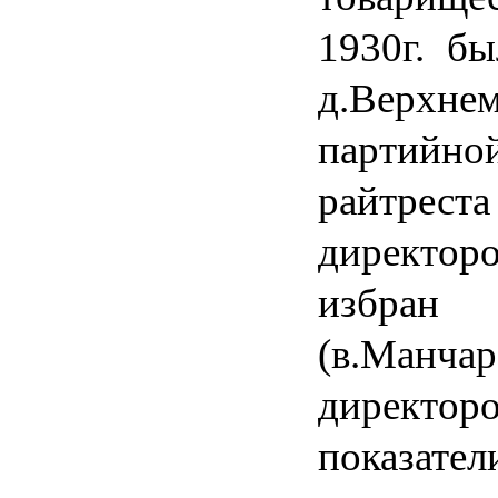
1930г. бы
д.Верхнем
партийно
райтрес
директор
избран 
(в.Манча
директо
показат