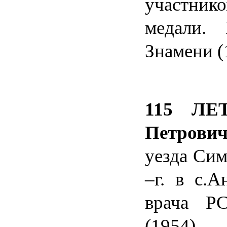
участник
медали.
Знамени (
115 ЛЕ
Петрови
уезда Сим
–г. в с.
врача РС
(1954).