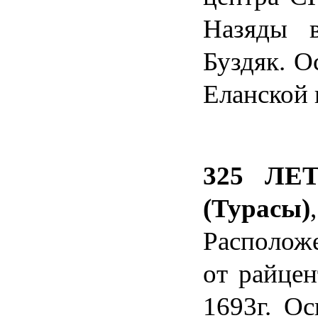
Назяды 
Буздяк. 
Еланской 
325 Л
(Турасы)
Р
асположе
от райце
1693г. О