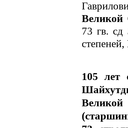
Гаврилов
Великой 
73 гв. сд
степеней,
105 лет
Шайхутд
Великой
(старшины