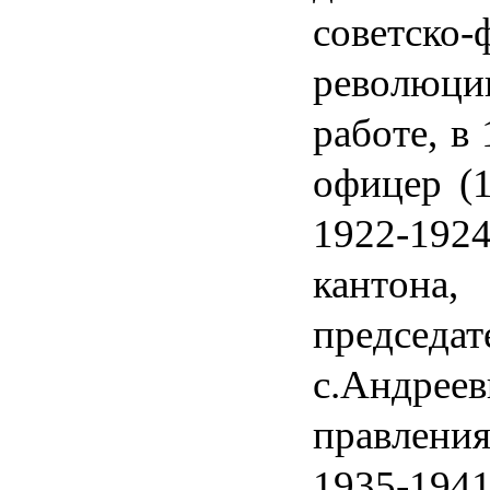
советско
революци
работе, в
офицер (1
1922-192
кантона,
председат
с.Андреев
правлени
1935-1941