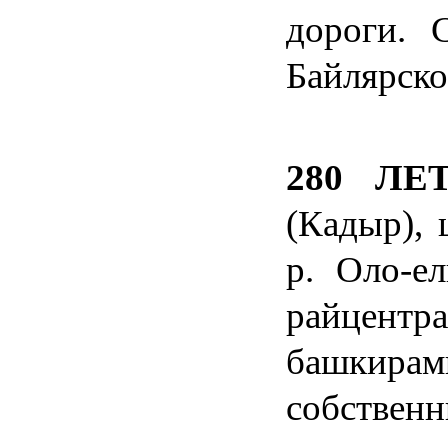
дороги.
Байлярско
280 Л
(К
ады
р),
р. Оло-е
райцентр
башкира
собствен