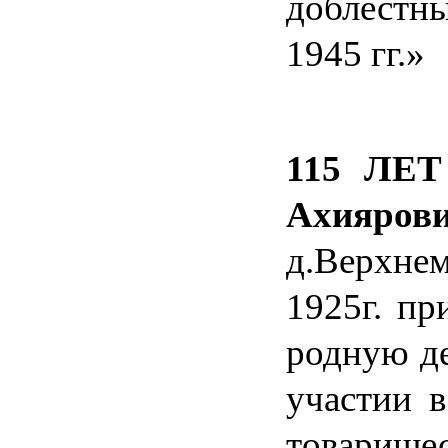
доблестны
1945 гг.»
115 ЛЕТ
Ахияров
д.Верхнем
1925г. пр
родную де
участии в
товарищес