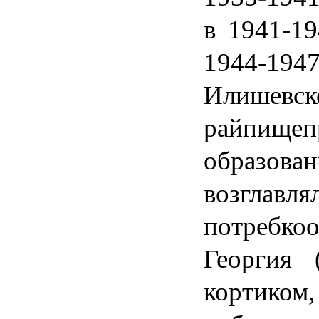
в 1941-1
1944-19
Илишевс
райпище
образован
возглав
потребко
Георгия 
кортико