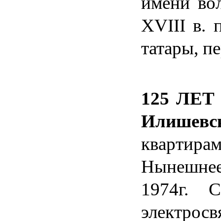
имени вол
Х
VIII
в. п
татары, п
125 ЛЕТ 
Илишев
квартирам
Нынешнее
1974г. 
электрос