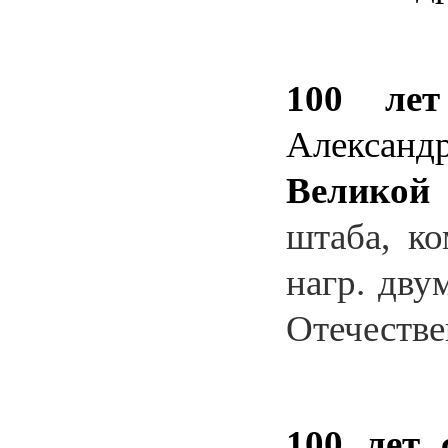
100 ле
Александ
Великой
штаба, ко
нагр. дву
Отечестве
100 лет 