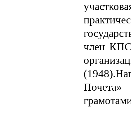
участкова
практич
государс
член КПС
организа
(1948).Н
Почета»
грамотами