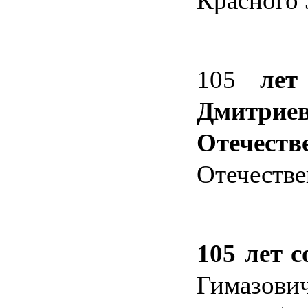
Красного
105
лет 
Дмитри
Отечест
Отечестве
105 лет 
Гимазович