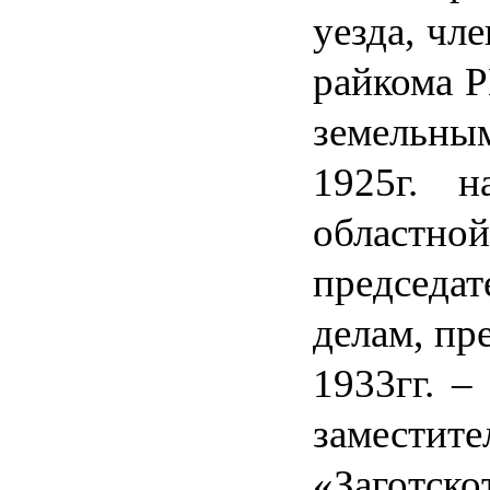
уезда, чл
райкома Р
земельным
1925г. 
областно
председат
делам, пр
1933гг. –
заместит
«Заготск