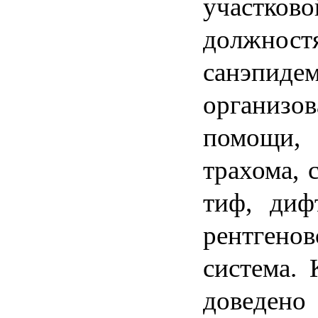
участков
должнос
санэпидем
организо
помощи, 
трахома, 
тиф, диф
рентгено
система.
доведен