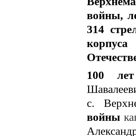
Верхнема
войны, л
314 стре
корпус
Отечестве
100 ле
Шавалееви
с. Верхн
войны
ка
Александр