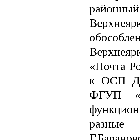
районный 
Верхне
обособ
Верхнеяр
«Почта Ро
к ОСП Д
ФГУП «П
функцио
разные 
Г.Баранов