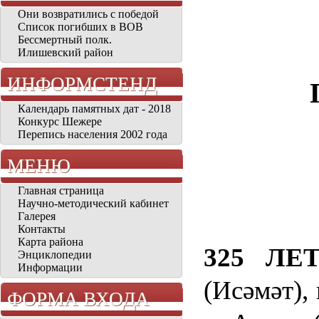
Они возвратились с победой
Список погибших в ВОВ
Бессмертный полк.
Илишевский район
ИНФОРМСТЕНД
Календарь памятных дат - 2018
Конкурс Шежере
Перепись населения 2002 года
МЕНЮ
Главная страница
Научно-методический кабинет
Галерея
Контакты
Карта района
325 Л
Энциклопедии
Информации
(Ис
ә
м
ә
т),
ФОРМА ВХОДА