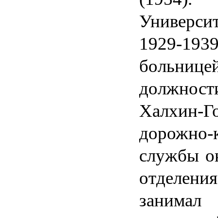
Университ
1929-193
больницей
должности
Халхин-Го
дорожно-к
службы о
отделения
занимал