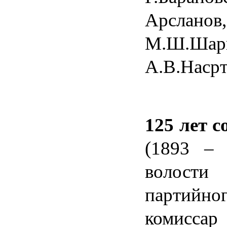
Арслан
М.Ш.Ша
А.В.Насрт
125 лет с
(1893 – 
волости
партийног
комиссар